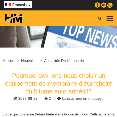
Français
Maison
>
Nouvelles
>
Actualités De L'industrie
Pourquoi devrions-nous choisir un
équipement de membrane d'étanchéité
du bitume auto-adhésif?
2025-08-27
2
Laissez-moi un message
En ce qui concerne l'étanchéité dans la construction, l'efficacité et la