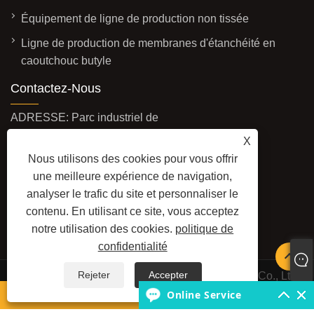
Équipement de ligne de production non tissée
Ligne de production de membranes d'étanchéité en
caoutchouc butyle
Contactez-Nous
ADRESSE: Parc industriel de
Taitou, ville de Shouguang,
X
province du Shandong, Chine
Nous utilisons des cookies pour vous offrir
une meilleure expérience de navigation,
E-MAIL:
analyser le trafic du site et personnaliser le
haiming@haimingmachine.com
contenu. En utilisant ce site, vous acceptez
FAX: +86-18463653536
notre utilisation des cookies.
politique de
TÉL:
+86-18463653536
confidentialité
Rejeter
Accepter
Copyright © 2025 Shouguang Haiming Machinery Co., Ltd.
Tous droits réservés.
Online Service
WhatsApp
E-mail
LINKS
SITEMAP
RSS
XML
POLITIQUE DE CONFIDENTIALITÉ