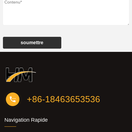
soumettre
+86-18463653536
Navigation Rapide